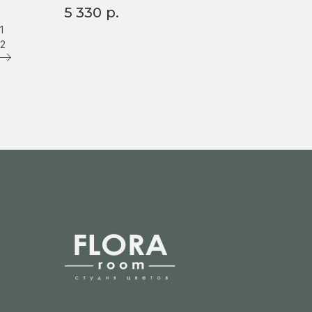
5 330
р.
1
2