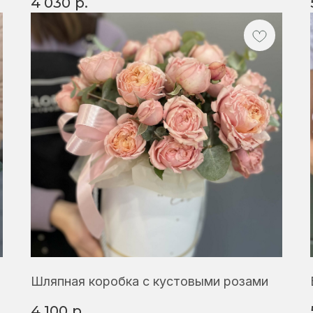
4 030
р.
Шляпная коробка с кустовыми розами
4 100
р.