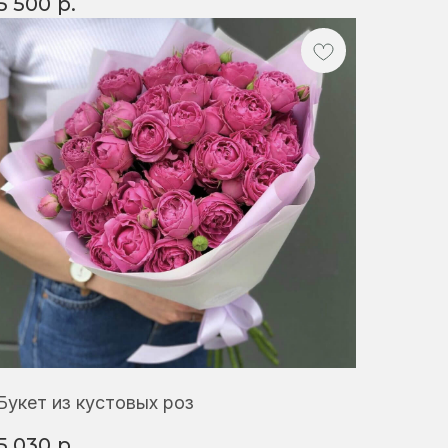
5 500
р.
Букет из кустовых роз
5 030
р.