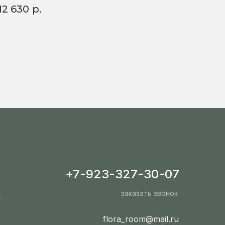
12 630
р.
+7-923-327-30-07
заказать звонок
ы
flora_room@mail.ru