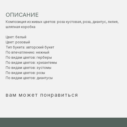
ОПИСАНИЕ
Композиция из живых цветов: роза кустовая, роза, диантус, лилия,
шляпная коробка
Цвет: белый
Цвет: розовый
Тип букета: авторский букет
По впечатлению: нежный
По видам цветов: герберы
По видам цветов: хризантемы
По видам цветов: эустомы
По видам цветов: розы
По видам цветов: диантусы
вам может понравиться