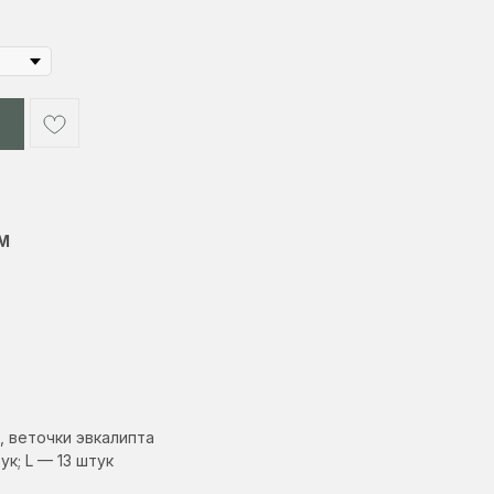
 M
 веточки эвкалипта
ук; L — 13 штук