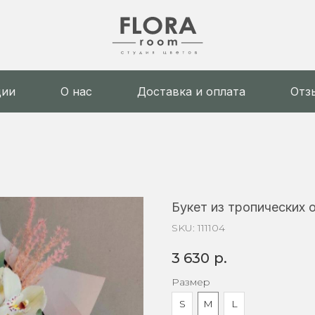
ции
О нас
Доставка и оплата
Отз
Букет из тропических 
SKU:
111104
3 630
р.
Размер
S
M
L