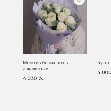
Моно из белых роз с
Букет
эвкалиптом
4 00
4 030
р.