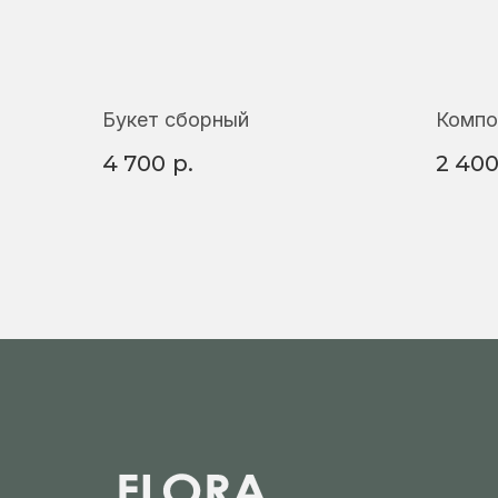
Букет сборный
Компо
4 700
р.
2 40