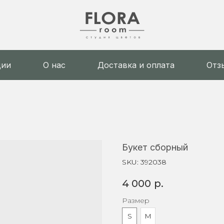
ции
О нас
Доставка и оплата
Отз
Букет сборный
SKU:
392038
4 000
р.
Размер
S
M