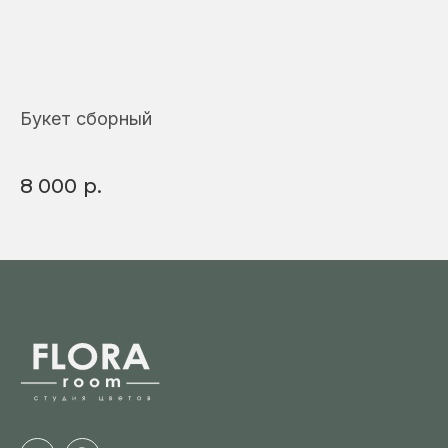
Букет сборный
Фр
8 000
р.
3 