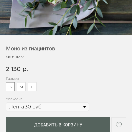
Моно из гиацинтов
SKU:
111272
2 130
р.
Размер
S
M
L
Упаковка
ДОБАВИТЬ В КОРЗИНУ