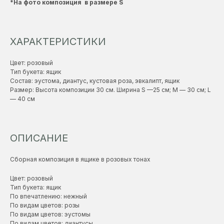
*На фото композиция в размере S
ХАРАКТЕРИСТИКИ
Цвет: розовый
Тип букета: ящик
Состав: эустома, диантус, кустовая роза, эвкалипт, ящик
Размер: Высота композиции 30 см. Ширина S —25 см; М — 30 см; L
— 40 см
ОПИСАНИЕ
Сборная композиция в ящике в розовых тонах
Цвет: розовый
Тип букета: ящик
По впечатлению: нежный
По видам цветов: розы
По видам цветов: эустомы
По видам цветов: диантусы