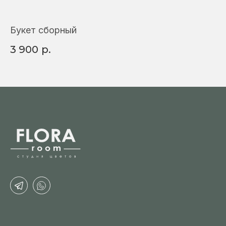
Букет сборный
Бу
3 900
р.
5