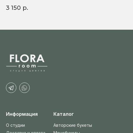
3 150
р.
4
Информация
Каталог
О студии
Авторские букеты
Доставка и оплата
Монобукеты