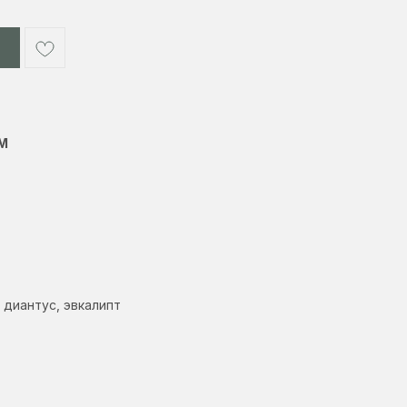
 М
, диантус, эвкалипт