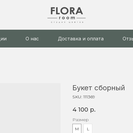
ции
О нас
Доставка и оплата
Отз
Букет сборный
SKU:
111369
4 100
р.
Размер
M
L