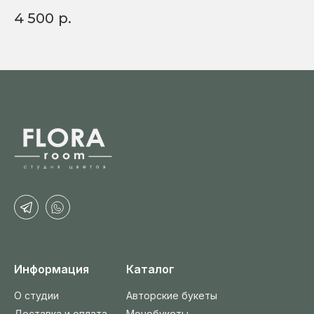
4 500
р.
5
Информация
Каталог
О студии
Авторские букеты
Доставка и оплата
Монобукеты