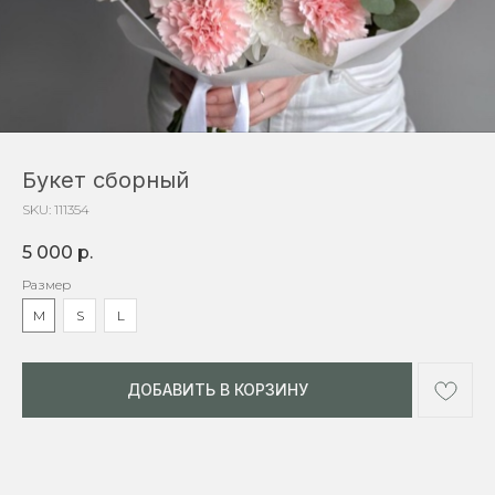
Букет сборный
SKU:
111354
5 000
р.
Размер
М
S
L
ДОБАВИТЬ В КОРЗИНУ